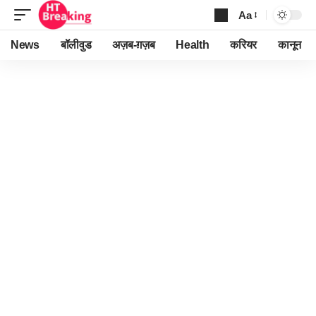
Aa
Font
Resizer
News
बॉलीवुड
अज़ब-ग़ज़ब
Health
करियर
कानून