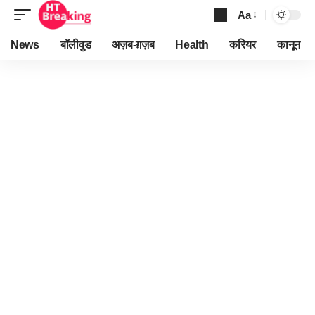
Aa
Font
Resizer
News
बॉलीवुड
अज़ब-ग़ज़ब
Health
करियर
कानून