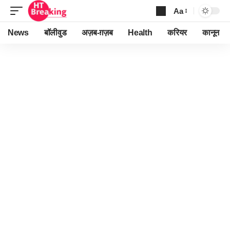
Aa
Font
Resizer
News
बॉलीवुड
अज़ब-ग़ज़ब
Health
करियर
कानून