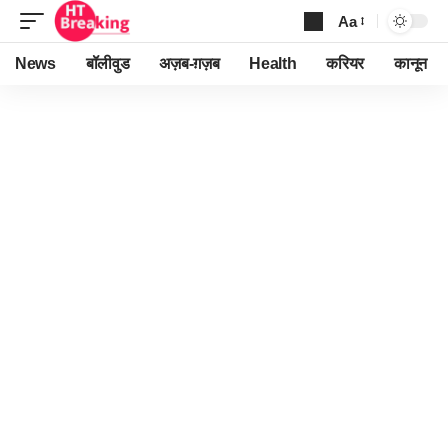
Aa
Font
Resizer
News
बॉलीवुड
अज़ब-ग़ज़ब
Health
करियर
कानून