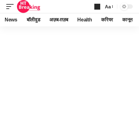
Aa
Font
Resizer
News
बॉलीवुड
अज़ब-ग़ज़ब
Health
करियर
कानून