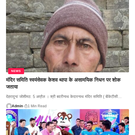
NEWS
मंदिर समिति स्वयंसेवक केशव थापा के असामयिक निधन पर शोक
जताया
देहरादून/ जोशीमठ: 5 अप्रैल । श्री बदरीनाथ केदारनाथ मंदिर समिति ( बीकेटीसी…
Admin
1 Min Read