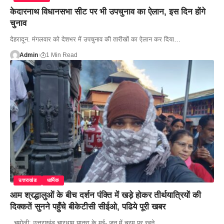
केदारनाथ विधानसभा सीट पर भी उपचुनाव का ऐलान, इस दिन होंगे
चुनाव
देहरादून. मंगलवार को देशभर में उपचुनाव की तारीखों का ऐलान कर दिया…
Admin
1 Min Read
उत्तराखंड
धार्मिक
आम श्रद्धालुओं के बीच दर्शन पंक्ति में खड़े होकर तीर्थयात्रियों की
दिक्कतें सुनने पहुँचे बीकेटीसी सीईओ, पढिये पूरी खबर
चमोली: उत्तराखंड चारधाम यात्रा के मई- जून में चरम पर रहने…